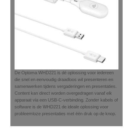
De Optoma WHD221 is dé oplossing voor iedereen
die snel en eenvoudig draadloos wil presenteren en
samenwerken tijdens vergaderingen en presentaties.
Content kan direct worden overgedragen vanaf elk
apparaat via een USB-C-verbinding. Zonder kabels of
software is de WHD221 de ideale oplossing voor
probleemloze presentaties met één druk op de knop.