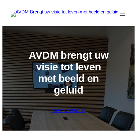
Ga
naar
de
inhoud
AVDM brengt uw
visie tot leven
met beeld en
geluid
Neem contact op